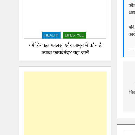
फ़ी
अद्
यदि
कार्
HEALTH
LIFESTYLE
गर्मी के फल फालसा और जामुन में कौन है
—
ज्यादा फायदेमंद? यहां जानें
P
n
बिक