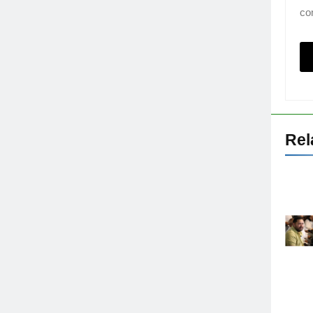
co
Rel
5
Patna diesel Price Today – 06
Aug 2026
FUEL PRICE
6
Patna petrol Price Today – 06
Aug 2026
FUEL PRICE
7