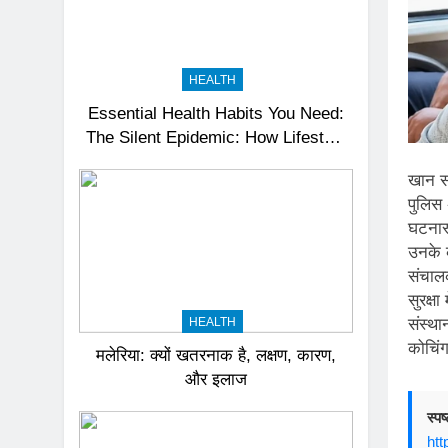
HEALTH
Essential Health Habits You Need:
The Silent Epidemic: How Lifestyle
Diseases Are Draining India’s
खान स
Productivity – News18
पुलिस
घटनास्
उनके क
संचाल
सुरक्ष
संस्था
HEALTH
कोचिं
मलेरिया: क्यों खतरनाक है, लक्षण, कारण,
और इलाज
स्प
htt