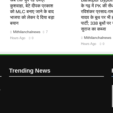
–
कुशवाहा, बेटे दीपक प्रकाश
के गढ़ में PK की सें
को MLC बनाए जाने के बाद
रविशंकर प्रसाद-रा
भाजपा को लेकर दे दिया बड़ा
यादव के बूथ पर भी ह
बयान
पार्टी; 338 बूथों प
सुराज का कब्जा
Mithilanchalnews
7
–
Mithilanchalnews
Hours Ago
0
Hours Ago
0
y
Trending News
y