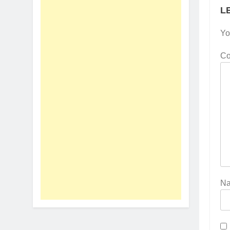
L
Yo
C
N