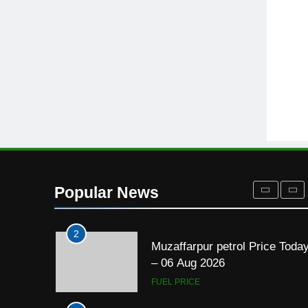
New Delhi diesel Price Today 
06 Aug 2026
FUEL PRICE
8
New Delhi petrol Price Today 
06 Aug 2026
FUEL PRICE
1
Muzaffarpur diesel Price Toda
– 06 Aug 2026
Popular News
FUEL PRICE
2
Muzaffarpur petrol Price Toda
– 06 Aug 2026
FUEL PRICE