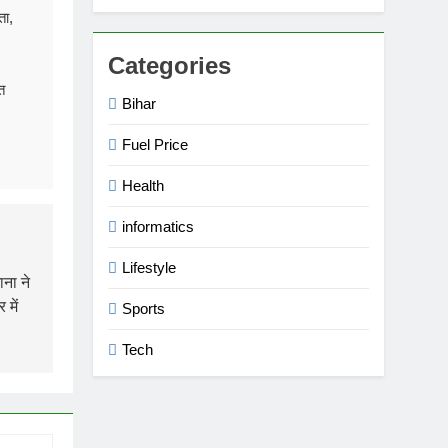
ता,
Categories
त
Bihar
Fuel Price
Health
informatics
Lifestyle
ाना ने
 में
Sports
Tech