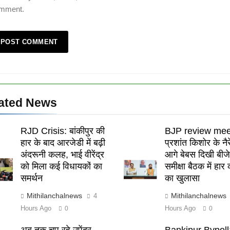
mment.
ated News
RJD Crisis: बांकीपुर की
BJP review mee
हार के बाद आरजेडी में बढ़ी
प्रशांत किशोर के नैर
अंदरूनी कलह, भाई वीरेंद्र
आगे बेबस दिखी बीजे
को मिला कई विधायकों का
समीक्षा बैठक में हार
समर्थन
का खुलासा
Mithilanchalnews
Mithilanchalnews
4
Hours Ago
Hours Ago
0
0
अब तक चुप रहे उपेंद्र
Bankipur Bypoll