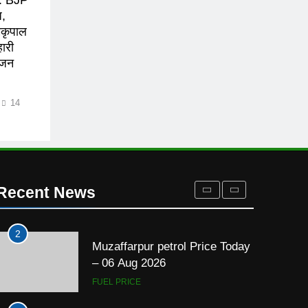
New Delhi diesel Price Today –
ध,
06 Aug 2026
मकृपाल
ारी
FUEL PRICE
र जन
8
New Delhi petrol Price Today –
14
06 Aug 2026
FUEL PRICE
1
Muzaffarpur diesel Price Today
– 06 Aug 2026
Recent News
FUEL PRICE
2
Muzaffarpur petrol Price Today
– 06 Aug 2026
FUEL PRICE