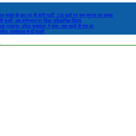
ल यादव के बूथ पर भी हारी पार्टी; 338 बूथों पर जन सुराज का कब्जा
 कुर्सी; अब मनोनयन पर छिड़ा संवैधानिक विवाद
ीपक प्रकाश; उपेंद्र कुशवाहा ने कहा- सब पहले से तय था
नीत, राज्यपाल ने दी मंजूरी
र. पढ़ें बिहार से जुड़ी ताजा खबरें हिंदी mithilanchalnews.in पर