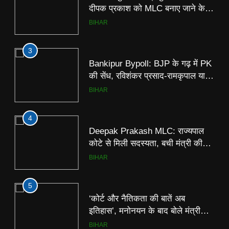
की सेंध, रविशंकर प्रसाद-रामकृपाल यादव
के बूथ पर भी हारी पार्टी; 338 बूथों पर
BIHAR
जन सुराज का कब्जा
4
Deepak Prakash MLC: राज्यपाल
कोटे से मिली सदस्यता, बची मंत्री की
कुर्सी; अब मनोनयन पर छिड़ा संवैधानिक
BIHAR
विवाद
5
‘कोर्ट और नैतिकता की बातें अब
इतिहास’, मनोनयन के बाद बोले मंत्री
दीपक प्रकाश; उपेंद्र कुशवाहा ने कहा-
BIHAR
सब पहले से तय था
6
बच गई मंत्री दीपक प्रकाश की कुर्सी;
5
बिहार विधान परिषद के लिए हुए मनोनीत,
‘कोर्ट और नैतिकता की बातें अब
राज्यपाल ने दी मंजूरी
BIHAR