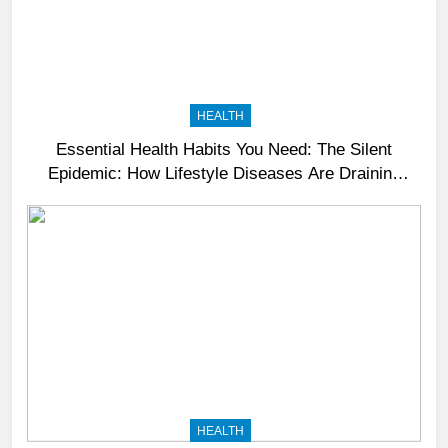
HEALTH
Essential Health Habits You Need: The Silent
Epidemic: How Lifestyle Diseases Are Draining
India’s Productivity – News18
HEALTH