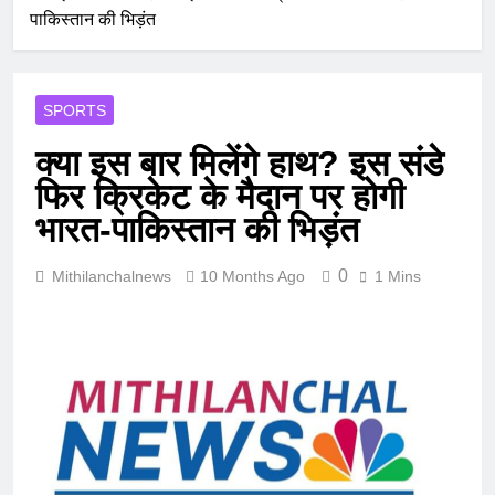
पाकिस्‍तान की भिड़ंत
SPORTS
क्या इस बार मिलेंगे हाथ? इस संडे
फिर क्रिकेट के मैदान पर होगी
भारत-पाकिस्‍तान की भिड़ंत
0
Mithilanchalnews
10 Months Ago
1 Mins