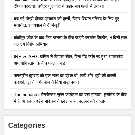
दीपक प्रकाश; उपेंद्र कुशवाहा ने कहा- सब पहले से तय था
बच गई मंत्री दीपक प्रकाश की कुर्सी; बिहार विधान परिषद के लिए हुए
5
मनोनीत, राज्यपाल ने दी मंजूरी
‘कोर्ट और नैतिकता की बातें अब
बांकीपुर जीत के बाद फिर जनता के बीच जाएंगे प्रशांत किशोर, 9 दिनों तक
इतिहास’, मनोनयन के बाद बोले मंत्री
चलाएंगे विशेष अभियान
दीपक प्रकाश; उपेंद्र कुशवाहा ने कहा-
BIHAR
सब पहले से तय था
IRE vs AFG: बारिश ने बिगाड़ा खेल, बिना गेंद फेंके रद्द हुआ आयरलैंड-
अफगानिस्तान के बीच पहला वनडे
6
बच गई मंत्री दीपक प्रकाश की कुर्सी;
जसप्रीत बुमराह को एक साल का ब्रेक दो, शमी और भुवी की वापसी
बिहार विधान परिषद के लिए हुए मनोनीत,
कराओ, पूर्व तेज गेंदबाज ने दिया बाड़ा बयान
राज्यपाल ने दी मंजूरी
BIHAR
The hundred: मैनचेस्टर सुपर जायंट्स को बड़ा झटका, टूर्नामेंट के बीच
में ही अचानक एडेन मार्करम ने छोड़ा साथ, बटलर बने कप्तान
7
बांकीपुर जीत के बाद फिर जनता के बीच
जाएंगे प्रशांत किशोर, 9 दिनों तक
Categories
चलाएंगे विशेष अभियान
BIHAR