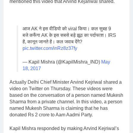
mentioned this video that Arvind Kejariwal shared.
आज AK ने इस वीडियो को viral किया। कल सुबह 9
बजे करूँगा AK के इस सबसे बड़े झूठ का पर्दाफाश। IRS
है, कानून जानते है। कल जवाब देंगे?
pic.twitter.com/inRz8z37fy
— Kapil Mishra (@KapilMishra_IND)
May
18, 2017
Actually Delhi Chief Minister Arvind Kejriwal shared a
video on Twitter on Thursday. These videos were
based on the conversation of a person named Mukesh
Sharma from a private channel. In this video, a person
named Mukesh Sharma is claiming that he has
donated Rs 2 crore to Aam Aadmi Party.
Kapil Mishra responded by making Arvind Kejriwal’s