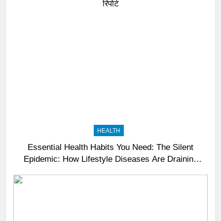
रिपोर्ट
HEALTH
Essential Health Habits You Need: The Silent
Epidemic: How Lifestyle Diseases Are Draining
India’s Productivity – News18