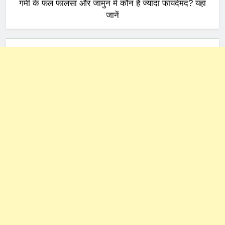
गर्मी के फल फालसा और जामुन में कौन है ज्यादा फायदेमंद? यहां
जानें