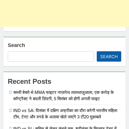
Search
SEARCH
Recent Posts
सब्जी बेचते थे MMA फाइटर नाज़ारेथ लालथाज़ुआला, एक करोड़ के
कॉन्ट्रैक्ट ने बदली ज़िंदगी, 5 सितंबर को होगी अगली फाइट
IND vs SA: दिसंबर में दक्षिण अफ्रीका का दौरा करेगी भारतीय महिला
टीम, टेस्ट और वनडे के अलावा खेले जाएंगे 3 टी20 मुक़ाबले
IND vs SL: सचिन से लेकर कुंबले तक, श्रीलंका के खिलाफ टेस्ट में