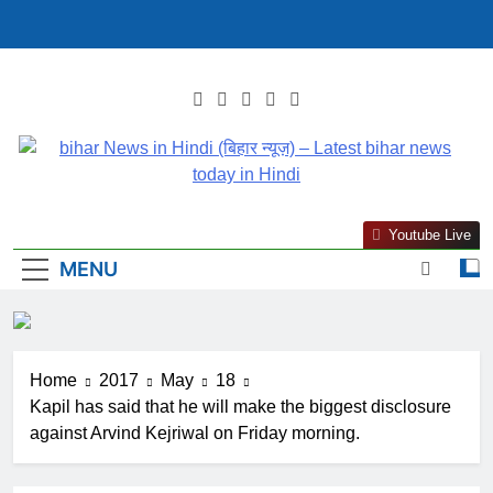
Skip
to
content
Bihar News In Hindi
Latest Bihar News In Hindi : Get Bihar News Today In Hindi
Youtube Live
(बिहार न्यूज़) – Latest
(बिहार) समाचार. पढ़ें बिहार से जुड़ी ताजा खबरें हिंदी Mithilanchalnews.in
MENU
पर
Bihar News Today In
Hindi
Home
2017
May
18
Kapil has said that he will make the biggest disclosure
against Arvind Kejriwal on Friday morning.