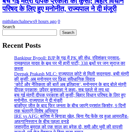
बच गई मंत्री दीपक प्रकाश की कुर्सी; बिहार विधान
परिषद के लिए हुए मनोनीत, राज्यपाल ने दी मंजूरी
mithilanchalnews
9 hours ago
0
Search
Search
Recent Posts
Bankipur Bypoll: BJP के गढ़ में PK की सेंध, रविशंकर प्रसाद-
रामकृपाल यादव के बूथ पर भी हारी पार्टी; 338 बूथों पर जन सुराज का
कब्जा
Deepak Prakash MLC: राज्यपाल कोटे से मिली सदस्यता, बची मंत्री
की कुर्सी; अब मनोनयन पर छिड़ा संवैधानिक विवाद
‘कोर्ट और नैतिकता की बातें अब इतिहास’, मनोनयन के बाद बोले मंत्री
दीपक प्रकाश; उपेंद्र कुशवाहा ने कहा- सब पहले से तय था
बच गई मंत्री दीपक प्रकाश की कुर्सी; बिहार विधान परिषद के लिए हुए
मनोनीत, राज्यपाल ने दी मंजूरी
बांकीपुर जीत के बाद फिर जनता के बीच जाएंगे प्रशांत किशोर, 9 दिनों
तक चलाएंगे विशेष अभियान
IRE vs AFG: बारिश ने बिगाड़ा खेल, बिना गेंद फेंके रद्द हुआ आयरलैंड-
अफगानिस्तान के बीच पहला वनडे
जसप्रीत बुमराह को एक साल का ब्रेक दो, शमी और भुवी की वापसी