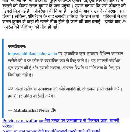
गांव निवासी नगीना पंडित का पुत्र जीतेन्द्र कुमार हाइड्रोसिल का ऑपरेशन
कराने को लेकर सनत कुमार के पास पहुंचा। उसने बताया कि उसे डॉक्टर की
डिग्री मिल गई है। ऑपरेशन भी किया है। झांसे में आकर उसने ऑपरेशन करा
लिया। लेकिन, ऑपरेशन के बाद उसकी तबियत बिगड़ने लगी। परिजनों ने जब
सनत कुमार से कहा तो उसने ठीक होने हो जाने की बात बताई। इसके बाद 25
अप्रैल को जीतेन्द्र की मौत हो गई।
स्पष्टीकरण:
https://mithilanchalnews.in
पर प्रकाशित कुछ समाचार विभिन्न समाचार
स्रोतों की RSS फ़ीड से स्वचालित रूप से लिए जाते हैं। यह सामग्री संबंधित
मूल स्रोत की है और इसकी सत्यता, अद्यतन स्थिति या मौलिकता के लिए हम
जिम्मेदार नहीं हैं।
यदि किसी स्रोत या प्रकाशक को कोई आपत्ति हो, तो कृपया हमसे संपर्क करें।
हम शीघ्र उचित कार्रवाई करेंगे।
—
Mithilanchal News टीम
Post
Previous:
muzaffarpur:रेल ट्रैक पर जलजमाव से सिग्नल जाम ,यात्री
परेशान
navigation
Next:
muzaffarpur:टेंपो पर पॉकेटमारी करने वाले की धुनाई