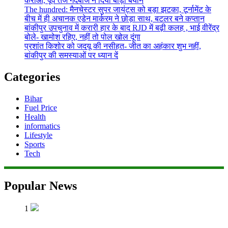
कराओ, पूर्व तेज गेंदबाज ने दिया बाड़ा बयान
The hundred: मैनचेस्टर सुपर जायंट्स को बड़ा झटका, टूर्नामेंट के
बीच में ही अचानक एडेन मार्करम ने छोड़ा साथ, बटलर बने कप्तान
बांकीपुर उपचुनाव में करारी हार के बाद RJD में बढ़ी कलह , भाई वीरेंद्र
बोले- खामोश रहिए, नहीं तो पोल खोल दूंगा
प्रशांत किशोर को जदयू की नसीहत- जीत का अहंकार शुभ नहीं,
बांकीपुर की समस्याओं पर ध्यान दें
Categories
Bihar
Fuel Price
Health
informatics
Lifestyle
Sports
Tech
Popular News
1