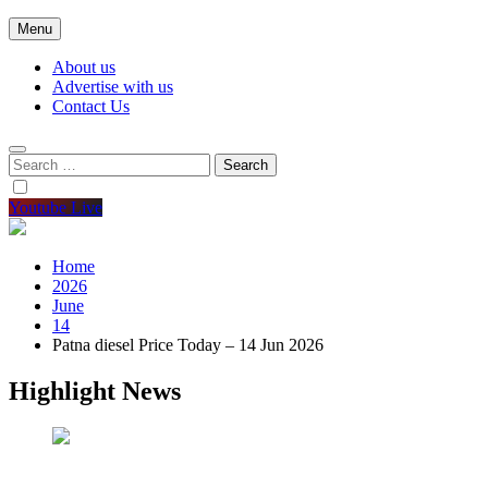
Menu
About us
Advertise with us
Contact Us
Search
for:
Youtube Live
Home
2026
June
14
Patna diesel Price Today – 14 Jun 2026
Highlight News