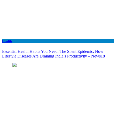
Health
Essential Health Habits You Need: The Silent Epidemic: How
Lifestyle Diseases Are Draining India’s Productivity – News18