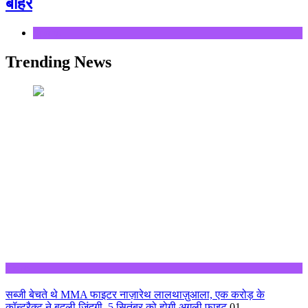
बाहर
Sports
Trending News
Sports
सब्जी बेचते थे MMA फाइटर नाज़ारेथ लालथाज़ुआला, एक करोड़ के
कॉन्ट्रैक्ट ने बदली ज़िंदगी, 5 सितंबर को होगी अगली फाइट
01