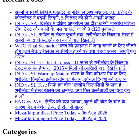
सब्जी बेचते थे MMA फाइटर नाज़ारेथ लालथाज़ुआला, एक करोड़ के
कॉन्ट्रैक्ट ने बदली ज़िंदगी, 5 सितंबर को होगी अगली फाइट
IND vs SA: दिसंबर में दक्षिण अफ्रीका का दौरा करेगी भारतीय महिला
टीम, टेस्ट और वनडे के अलावा खेले जाएंगे 3 टी20 मुक़ाबले
IND vs SL: सचिन से लेकर कुंबले तक, श्रीलंका के खिलाफ टेस्ट में
सबसे ज्यादा विकेट और रन बनाने वाले खिलाड़ी
WTC Final Scenario: भारत को फ़ाइनल में जगह बनाने के लिए जीतने
होंगे इतने मैच, श्रीलंका से सीरीज हारने पर क्या पड़ेगा असर? समझें पूरा
गणित
IND vs SL Test head to head: 11 साल से श्रीलंका के खिलाफ
टेस्ट में अजेय है भारत, 2015 में मिली थी आखिरी हार, देखें रिकॉर्ड
IND vs SL Warmup Match: भारत के लिए वॉर्मअप मैच के लिए
श्रीलंका क्रिकेट इलेवन टीम का ऐलान, सोनल दिनुशा बने कप्तान
IND vs SL Test: सिर्फ इन तीन भारतीय खिलाड़ियों के पास है
श्रीलंका में टेस्ट खेलने का अनुभव, क्या फिर बल्लेबाजों का होगा बुरा
हाल?
ENG vs PAK: इंग्लैंड को बड़ा झटका, घुटने की चोट के चोट के
कारण जैकब बेथेल टेस्ट सीरीज से बाहर
Muzaffarpur diesel Price Today – 06 Aug 2026
Muzaffarpur petrol Price Today – 06 Aug 2026
Categories