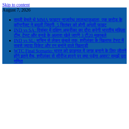
Skip to content
August 7, 2026
सब्जी बेचते थे MMA फाइटर नाज़ारेथ लालथाज़ुआला, एक करोड़ के
कॉन्ट्रैक्ट ने बदली ज़िंदगी, 5 सितंबर को होगी अगली फाइट
IND vs SA: दिसंबर में दक्षिण अफ्रीका का दौरा करेगी भारतीय महिला
टीम, टेस्ट और वनडे के अलावा खेले जाएंगे 3 टी20 मुक़ाबले
IND vs SL: सचिन से लेकर कुंबले तक, श्रीलंका के खिलाफ टेस्ट में
सबसे ज्यादा विकेट और रन बनाने वाले खिलाड़ी
WTC Final Scenario: भारत को फ़ाइनल में जगह बनाने के लिए जीतने
होंगे इतने मैच, श्रीलंका से सीरीज हारने पर क्या पड़ेगा असर? समझें पूरा
गणित