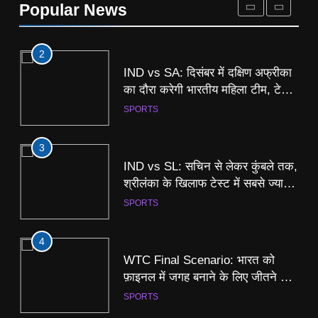
Popular News
और वनडे के अलावा खेले जाएंगे 3 टी20
SPORTS
मुक़ाबले
3
IND vs SL: सचिन से लेकर कुंबले तक,
श्रीलंका के खिलाफ टेस्ट में सबसे ज्यादा
विकेट और रन बनाने वाले खिलाड़ी
SPORTS
4
WTC Final Scenario: भारत को
फ़ाइनल में जगह बनाने के लिए जीतने होंगे
इतने मैच, श्रीलंका से सीरीज हारने पर
SPORTS
क्या पड़ेगा असर? समझें पूरा गणित
5
IND vs SL Test head to head: 11
साल से श्रीलंका के खिलाफ टेस्ट में
अजेय है भारत, 2015 में मिली थी आखिरी
SPORTS
हार, देखें रिकॉर्ड