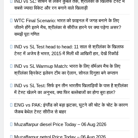
IND vs SL: सचिन से लेकर कुंबले तक, श्रीलंका के खिलाफ टेस्ट में
सबसे ज्यादा विकेट और रन बनाने वाले खिलाड़ी
WTC Final Scenario: भारत को फ़ाइनल में जगह बनाने के लिए
जीतने होंगे इतने मैच, श्रीलंका से सीरीज हारने पर क्या पड़ेगा असर?
समझें पूरा गणित
IND vs SL Test head to head: 11 साल से श्रीलंका के खिलाफ
टेस्ट में अजेय है भारत, 2015 में मिली थी आखिरी हार, देखें रिकॉर्ड
5
IND vs SL Test head to head: 11
IND vs SL Warmup Match: भारत के लिए वॉर्मअप मैच के लिए
साल से श्रीलंका के खिलाफ टेस्ट में
श्रीलंका क्रिकेट इलेवन टीम का ऐलान, सोनल दिनुशा बने कप्तान
अजेय है भारत, 2015 में मिली थी आखिरी
SPORTS
IND vs SL Test: सिर्फ इन तीन भारतीय खिलाड़ियों के पास है श्रीलंका
हार, देखें रिकॉर्ड
में टेस्ट खेलने का अनुभव, क्या फिर बल्लेबाजों का होगा बुरा हाल?
6
ENG vs PAK: इंग्लैंड को बड़ा झटका, घुटने की चोट के चोट के कारण
IND vs SL Warmup Match: भारत
जैकब बेथेल टेस्ट सीरीज से बाहर
के लिए वॉर्मअप मैच के लिए श्रीलंका
क्रिकेट इलेवन टीम का ऐलान, सोनल
SPORTS
Muzaffarpur diesel Price Today – 06 Aug 2026
दिनुशा बने कप्तान
Muzaffarpur petrol Price Today – 06 Aug 2026