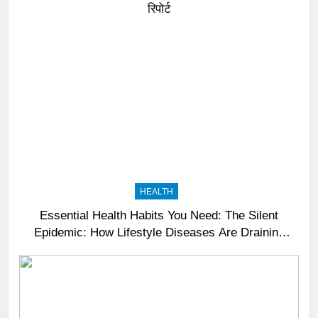
रिपोर्ट
HEALTH
Essential Health Habits You Need: The Silent
Epidemic: How Lifestyle Diseases Are Draining
India’s Productivity – News18