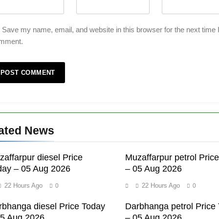
Save my name, email, and website in this browser for the next time 
mment.
-
ated News
affarpur diesel Price
Muzaffarpur petrol Pric
day – 05 Aug 2026
– 05 Aug 2026
22 Hours Ago
22 Hours Ago
0
0
rbhanga diesel Price Today
Darbhanga petrol Price
05 Aug 2026
– 05 Aug 2026