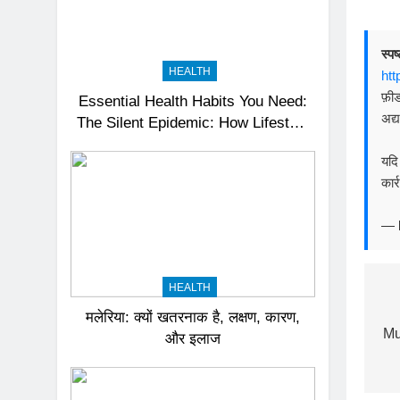
स्प
HEALTH
htt
फ़ी
Essential Health Habits You Need:
अद्
The Silent Epidemic: How Lifestyle
Diseases Are Draining India’s
यदि
Productivity – News18
कार्
—
HEALTH
P
मलेरिया: क्यों खतरनाक है, लक्षण, कारण,
n
Mu
और इलाज