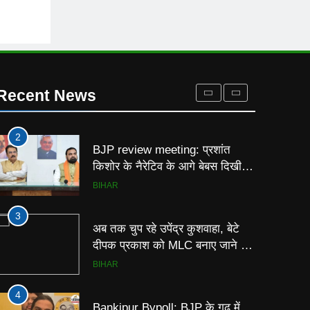
बीच जाएंगे प्रशांत किशोर, 9 दिनों तक
चलाएंगे विशेष अभियान
BIHAR
1
RJD Crisis: बांकीपुर की हार के बाद
आरजेडी में बढ़ी अंदरूनी कलह, भाई
Recent News
वीरेंद्र को मिला कई विधायकों का
BIHAR
समर्थन
2
BJP review meeting: प्रशांत
किशोर के नैरेटिव के आगे बेबस दिखी
बीजेपी, समीक्षा बैठक में हार की वजहों
BIHAR
का खुलासा
3
अब तक चुप रहे उपेंद्र कुशवाहा, बेटे
दीपक प्रकाश को MLC बनाए जाने के
बाद भाजपा को लेकर दे दिया बड़ा बयान
BIHAR
4
Bankipur Bypoll: BJP के गढ़ में