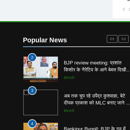
बीच जाएंगे प्रशांत किशोर, 9 दिनों तक
चलाएंगे विशेष अभियान
BIHAR
1
RJD Crisis: बांकीपुर की हार के बाद
आरजेडी में बढ़ी अंदरूनी कलह, भाई
Popular News
वीरेंद्र को मिला कई विधायकों का
BIHAR
समर्थन
2
BJP review meeting: प्रशांत
किशोर के नैरेटिव के आगे बेबस दिखी
बीजेपी, समीक्षा बैठक में हार की वजहों
BIHAR
का खुलासा
3
अब तक चुप रहे उपेंद्र कुशवाहा, बेटे
दीपक प्रकाश को MLC बनाए जाने के
बाद भाजपा को लेकर दे दिया बड़ा बया
BIHAR
4
Bankipur Bypoll: BJP के गढ़ में