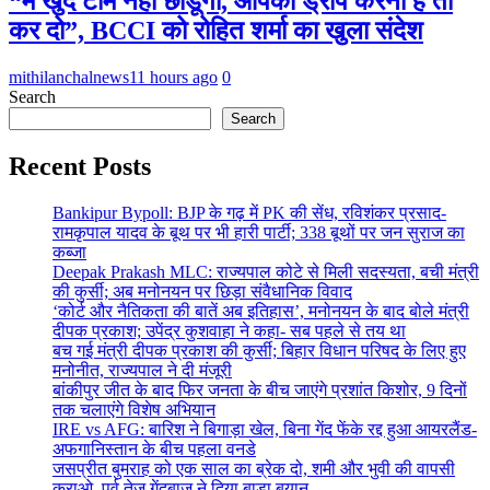
“मैं खुद टीम नहीं छोडूंगा, आपको ड्रॉप करना है तो
कर दो”, BCCI को रोहित शर्मा का खुला संदेश
mithilanchalnews
11 hours ago
0
Search
Search
Recent Posts
Bankipur Bypoll: BJP के गढ़ में PK की सेंध, रविशंकर प्रसाद-
रामकृपाल यादव के बूथ पर भी हारी पार्टी; 338 बूथों पर जन सुराज का
कब्जा
Deepak Prakash MLC: राज्यपाल कोटे से मिली सदस्यता, बची मंत्री
की कुर्सी; अब मनोनयन पर छिड़ा संवैधानिक विवाद
‘कोर्ट और नैतिकता की बातें अब इतिहास’, मनोनयन के बाद बोले मंत्री
दीपक प्रकाश; उपेंद्र कुशवाहा ने कहा- सब पहले से तय था
बच गई मंत्री दीपक प्रकाश की कुर्सी; बिहार विधान परिषद के लिए हुए
मनोनीत, राज्यपाल ने दी मंजूरी
बांकीपुर जीत के बाद फिर जनता के बीच जाएंगे प्रशांत किशोर, 9 दिनों
तक चलाएंगे विशेष अभियान
IRE vs AFG: बारिश ने बिगाड़ा खेल, बिना गेंद फेंके रद्द हुआ आयरलैंड-
अफगानिस्तान के बीच पहला वनडे
जसप्रीत बुमराह को एक साल का ब्रेक दो, शमी और भुवी की वापसी
कराओ, पूर्व तेज गेंदबाज ने दिया बाड़ा बयान