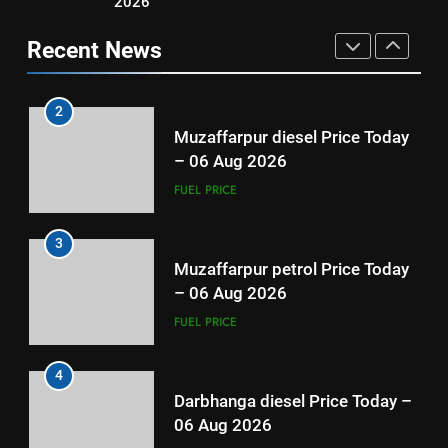
2026
3
Muzaffarpur petrol Price Today
2
Recent News
– 06 Aug 2026
Muzaffarpur diesel Price Today
– 06 Aug 2026
FUEL PRICE
FUEL PRICE
4
Darbhanga diesel Price Today –
3
06 Aug 2026
Muzaffarpur petrol Price Today
– 06 Aug 2026
FUEL PRICE
FUEL PRICE
5
Darbhanga petrol Price Today –
4
06 Aug 2026
Darbhanga diesel Price Today –
06 Aug 2026
FUEL PRICE
FUEL PRICE
6
Patna diesel Price Today – 06
5