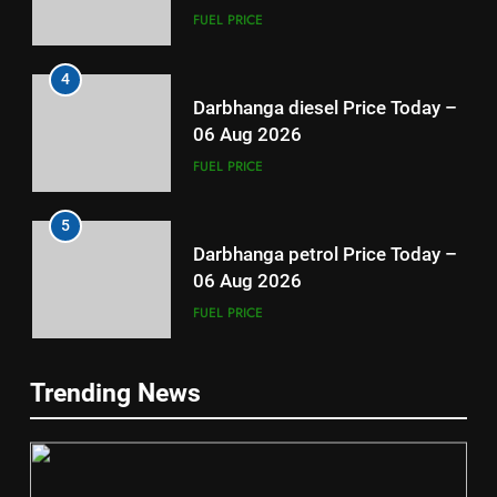
Darbhanga diesel Price Today –
06 Aug 2026
FUEL PRICE
5
Darbhanga petrol Price Today –
06 Aug 2026
FUEL PRICE
6
Patna diesel Price Today – 06
5
Aug 2026
Darbhanga petrol Price Today –
06 Aug 2026
FUEL PRICE
Trending News
FUEL PRICE
7
Patna petrol Price Today – 06
6
Aug 2026
Patna diesel Price Today – 06