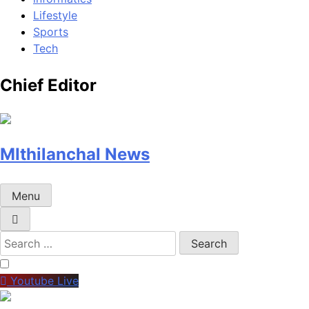
Lifestyle
Sports
Tech
Chief Editor
MIthilanchal News
Menu
Search
for:
Youtube Live