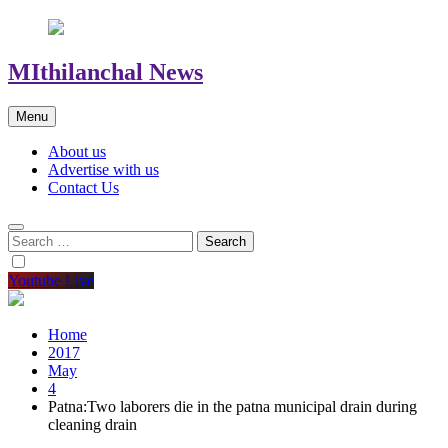
MIthilanchal News
Menu
About us
Advertise with us
Contact Us
Search
for:
Youtube Live
Home
2017
May
4
Patna:Two laborers die in the patna municipal drain during
cleaning drain