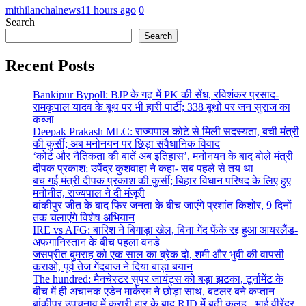
mithilanchalnews
11 hours ago
0
Search
Search
Recent Posts
Bankipur Bypoll: BJP के गढ़ में PK की सेंध, रविशंकर प्रसाद-
रामकृपाल यादव के बूथ पर भी हारी पार्टी; 338 बूथों पर जन सुराज का
कब्जा
Deepak Prakash MLC: राज्यपाल कोटे से मिली सदस्यता, बची मंत्री
की कुर्सी; अब मनोनयन पर छिड़ा संवैधानिक विवाद
‘कोर्ट और नैतिकता की बातें अब इतिहास’, मनोनयन के बाद बोले मंत्री
दीपक प्रकाश; उपेंद्र कुशवाहा ने कहा- सब पहले से तय था
बच गई मंत्री दीपक प्रकाश की कुर्सी; बिहार विधान परिषद के लिए हुए
मनोनीत, राज्यपाल ने दी मंजूरी
बांकीपुर जीत के बाद फिर जनता के बीच जाएंगे प्रशांत किशोर, 9 दिनों
तक चलाएंगे विशेष अभियान
IRE vs AFG: बारिश ने बिगाड़ा खेल, बिना गेंद फेंके रद्द हुआ आयरलैंड-
अफगानिस्तान के बीच पहला वनडे
जसप्रीत बुमराह को एक साल का ब्रेक दो, शमी और भुवी की वापसी
कराओ, पूर्व तेज गेंदबाज ने दिया बाड़ा बयान
The hundred: मैनचेस्टर सुपर जायंट्स को बड़ा झटका, टूर्नामेंट के
बीच में ही अचानक एडेन मार्करम ने छोड़ा साथ, बटलर बने कप्तान
बांकीपुर उपचुनाव में करारी हार के बाद RJD में बढ़ी कलह , भाई वीरेंद्र