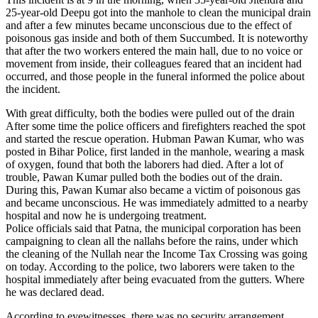
25-year-old Deepu got into the manhole to clean the municipal drain
and after a few minutes became unconscious due to the effect of
poisonous gas inside and both of them Succumbed. It is noteworthy
that after the two workers entered the main hall, due to no voice or
movement from inside, their colleagues feared that an incident had
occurred, and those people in the funeral informed the police about
the incident.
With great difficulty, both the bodies were pulled out of the drain
After some time the police officers and firefighters reached the spot
and started the rescue operation. Hubman Pawan Kumar, who was
posted in Bihar Police, first landed in the manhole, wearing a mask
of oxygen, found that both the laborers had died. After a lot of
trouble, Pawan Kumar pulled both the bodies out of the drain.
During this, Pawan Kumar also became a victim of poisonous gas
and became unconscious. He was immediately admitted to a nearby
hospital and now he is undergoing treatment.
Police officials said that Patna, the municipal corporation has been
campaigning to clean all the nallahs before the rains, under which
the cleaning of the Nullah near the Income Tax Crossing was going
on today. According to the police, two laborers were taken to the
hospital immediately after being evacuated from the gutters. Where
he was declared dead.
According to eyewitnesses, there was no security arrangement