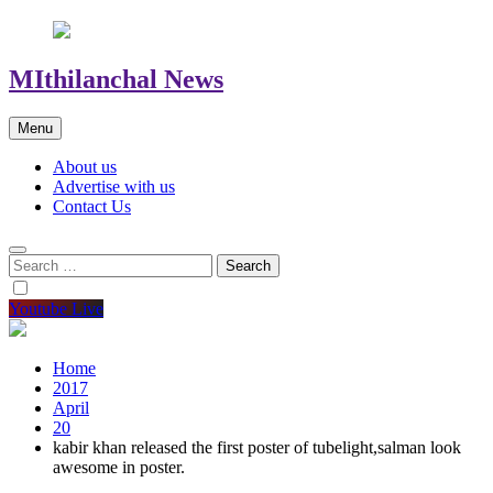
MIthilanchal News
Menu
About us
Advertise with us
Contact Us
Search
for:
Youtube Live
Home
2017
April
20
kabir khan released the first poster of tubelight,salman look
awesome in poster.