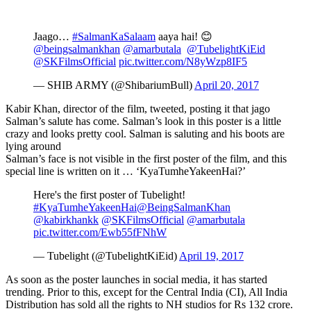
Jaago…
#SalmanKaSalaam
aaya hai! 😊
@beingsalmankhan
@amarbutala
@TubelightKiEid
@SKFilmsOfficial
pic.twitter.com/N8yWzp8IF5
— SHIB ARMY (@ShibariumBull)
April 20, 2017
Kabir Khan, director of the film, tweeted, posting it that jago
Salman’s salute has come. Salman’s look in this poster is a little
crazy and looks pretty cool. Salman is saluting and his boots are
lying around
Salman’s face is not visible in the first poster of the film, and this
special line is written on it … ‘KyaTumheYakeenHai?’
Here's the first poster of Tubelight!
#KyaTumheYakeenHai
@BeingSalmanKhan
@kabirkhankk
@SKFilmsOfficial
@amarbutala
pic.twitter.com/Ewb55fFNhW
— Tubelight (@TubelightKiEid)
April 19, 2017
As soon as the poster launches in social media, it has started
trending. Prior to this, except for the Central India (CI), All India
Distribution has sold all the rights to NH studios for Rs 132 crore.