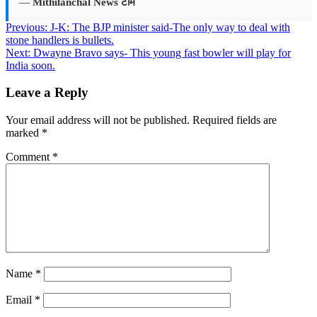
—
Mithilanchal News टीम
Post
Previous:
J-K: The BJP minister said-The only way to deal with
stone handlers is bullets.
navigation
Next:
Dwayne Bravo says- This young fast bowler will play for
India soon.
Leave a Reply
Your email address will not be published.
Required fields are
marked
*
Comment
*
Name
*
Email
*