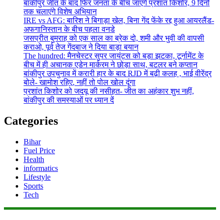
बांकीपुर जीत के बाद फिर जनता के बीच जाएंगे प्रशांत किशोर, 9 दिनों
तक चलाएंगे विशेष अभियान
IRE vs AFG: बारिश ने बिगाड़ा खेल, बिना गेंद फेंके रद्द हुआ आयरलैंड-
अफगानिस्तान के बीच पहला वनडे
जसप्रीत बुमराह को एक साल का ब्रेक दो, शमी और भुवी की वापसी
कराओ, पूर्व तेज गेंदबाज ने दिया बाड़ा बयान
The hundred: मैनचेस्टर सुपर जायंट्स को बड़ा झटका, टूर्नामेंट के
बीच में ही अचानक एडेन मार्करम ने छोड़ा साथ, बटलर बने कप्तान
बांकीपुर उपचुनाव में करारी हार के बाद RJD में बढ़ी कलह , भाई वीरेंद्र
बोले- खामोश रहिए, नहीं तो पोल खोल दूंगा
प्रशांत किशोर को जदयू की नसीहत- जीत का अहंकार शुभ नहीं,
बांकीपुर की समस्याओं पर ध्यान दें
Categories
Bihar
Fuel Price
Health
informatics
Lifestyle
Sports
Tech