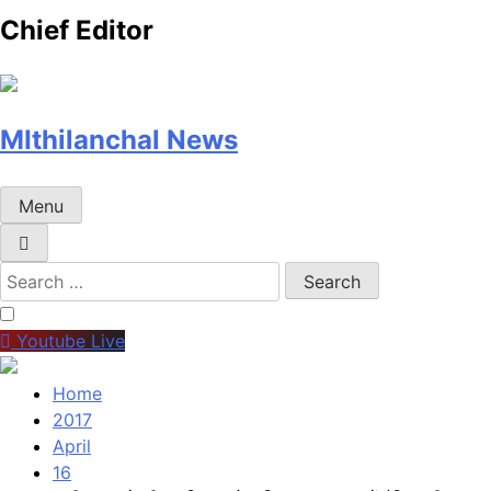
Chief Editor
MIthilanchal News
Menu
Search
for:
Youtube Live
Home
2017
April
16