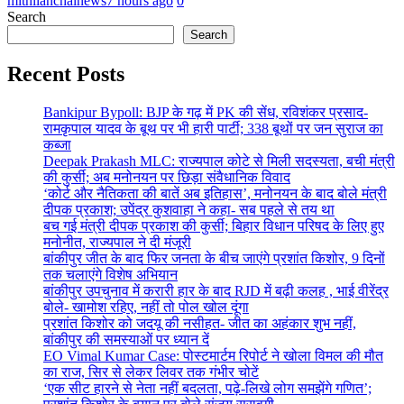
mithilanchalnews
7 hours ago
0
Search
Search
Recent Posts
Bankipur Bypoll: BJP के गढ़ में PK की सेंध, रविशंकर प्रसाद-
रामकृपाल यादव के बूथ पर भी हारी पार्टी; 338 बूथों पर जन सुराज का
कब्जा
Deepak Prakash MLC: राज्यपाल कोटे से मिली सदस्यता, बची मंत्री
की कुर्सी; अब मनोनयन पर छिड़ा संवैधानिक विवाद
‘कोर्ट और नैतिकता की बातें अब इतिहास’, मनोनयन के बाद बोले मंत्री
दीपक प्रकाश; उपेंद्र कुशवाहा ने कहा- सब पहले से तय था
बच गई मंत्री दीपक प्रकाश की कुर्सी; बिहार विधान परिषद के लिए हुए
मनोनीत, राज्यपाल ने दी मंजूरी
बांकीपुर जीत के बाद फिर जनता के बीच जाएंगे प्रशांत किशोर, 9 दिनों
तक चलाएंगे विशेष अभियान
बांकीपुर उपचुनाव में करारी हार के बाद RJD में बढ़ी कलह , भाई वीरेंद्र
बोले- खामोश रहिए, नहीं तो पोल खोल दूंगा
प्रशांत किशोर को जदयू की नसीहत- जीत का अहंकार शुभ नहीं,
बांकीपुर की समस्याओं पर ध्यान दें
EO Vimal Kumar Case: पोस्टमार्टम रिपोर्ट ने खोला विमल की मौत
का राज, सिर से लेकर लिवर तक गंभीर चोटें
‘एक सीट हारने से नेता नहीं बदलता, पढ़े-लिखे लोग समझेंगे गणित’;