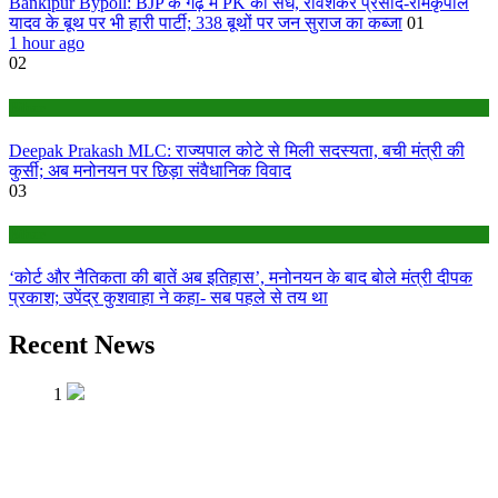
Bankipur Bypoll: BJP के गढ़ में PK की सेंध, रविशंकर प्रसाद-रामकृपाल
यादव के बूथ पर भी हारी पार्टी; 338 बूथों पर जन सुराज का कब्जा
01
1 hour ago
02
Bihar
Deepak Prakash MLC: राज्यपाल कोटे से मिली सदस्यता, बची मंत्री की
कुर्सी; अब मनोनयन पर छिड़ा संवैधानिक विवाद
03
Bihar
‘कोर्ट और नैतिकता की बातें अब इतिहास’, मनोनयन के बाद बोले मंत्री दीपक
प्रकाश; उपेंद्र कुशवाहा ने कहा- सब पहले से तय था
Recent News
1