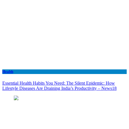
Health
Essential Health Habits You Need: The Silent Epidemic: How
Lifestyle Diseases Are Draining India’s Productivity – News18