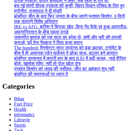
दीपक प्रकाश; उपेंद्र कुशवाहा ने कहा- सब पहले से तय था
बच गई मंत्री दीपक प्रकाश की कुर्सी; बिहार विधान परिषद के लिए हुए
मनोनीत, राज्यपाल ने दी मंजूरी
बांकीपुर जीत के बाद फिर जनता के बीच जाएंगे प्रशांत किशोर, 9 दिनों
तक चलाएंगे विशेष अभियान
IRE vs AFG: बारिश ने बिगाड़ा खेल, बिना गेंद फेंके रद्द हुआ आयरलैंड-
अफगानिस्तान के बीच पहला वनडे
जसप्रीत बुमराह को एक साल का ब्रेक दो, शमी और भुवी की वापसी
कराओ, पूर्व तेज गेंदबाज ने दिया बाड़ा बयान
The hundred: मैनचेस्टर सुपर जायंट्स को बड़ा झटका, टूर्नामेंट के
बीच में ही अचानक एडेन मार्करम ने छोड़ा साथ, बटलर बने कप्तान
बांकीपुर उपचुनाव में करारी हार के बाद RJD में बढ़ी कलह , भाई वीरेंद्र
बोले- खामोश रहिए, नहीं तो पोल खोल दूंगा
प्रशांत किशोर को जदयू की नसीहत- जीत का अहंकार शुभ नहीं,
बांकीपुर की समस्याओं पर ध्यान दें
Categories
Bihar
Fuel Price
Health
informatics
Lifestyle
Sports
Tech